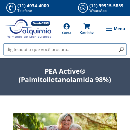
(11) 4034-4000
(11) 99915-5859


Telefone
WhatsApp


Carrinho
Conta
PEA Active®
(Palmitoiletanolamida 98%)