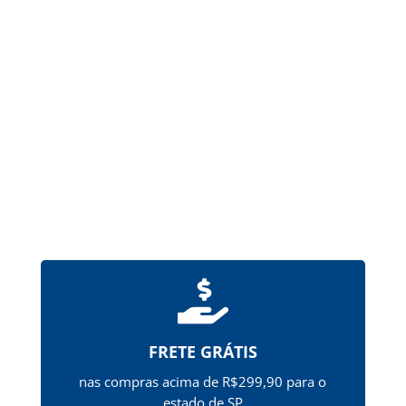
partir de gelatina, destinadas à administração
de um ou mais princípios ativos pela via oral.
Possuem revestimento de ftalato de
hipromelose (HPMCP), que...

FRETE GRÁTIS
nas compras acima de R$299,90 para o
estado de SP