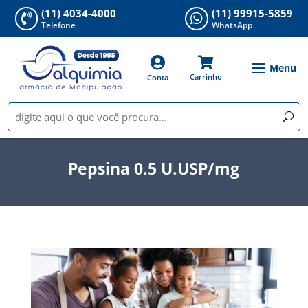
(11) 4034-4000
(11) 99915-5859


Telefone
WhatsApp


Carrinho
Conta
Pepsina 0.5 U.USP/mg