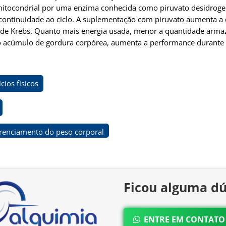
 mitocondrial por uma enzima conhecida como piruvato desidroge
 continuidade ao ciclo. A suplementação com piruvato aumenta a
lo de Krebs. Quanto mais energia usada, menor a quantidade arm
 acúmulo de gordura corpórea, aumenta a performance durante exe
cios físicos
erenciamento do peso corporal
Ficou alguma dú
ENTRE EM CONTAT