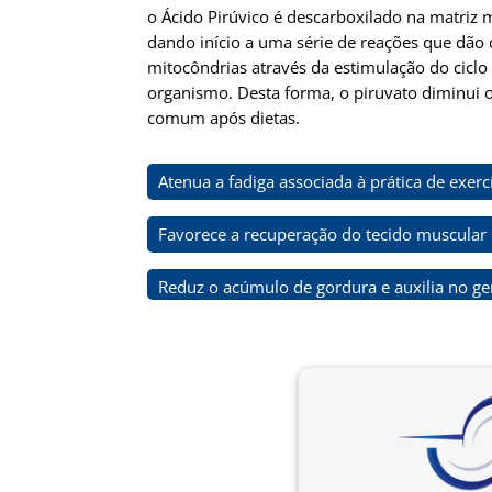
o Ácido Pirúvico é descarboxilado na matriz
dando início a uma série de reações que dão
mitocôndrias através da estimulação do cic
organismo. Desta forma, o piruvato diminui o
comum após dietas.
Atenua a fadiga associada à prática de exercí
Favorece a recuperação do tecido muscular
Reduz o acúmulo de gordura e auxilia no g