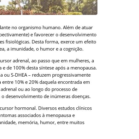
dante no organismo humano. Além de atuar
spectivamente) e favorecer o desenvolvimento
s fisiológicas. Desta forma, exerce um efeito
ea, a imunidade, o humor e a cognição.
rsor adrenal, ao passo que em mulheres, a
a e de 100% desta síntese após a menopausa.
rona ou S-DHEA – reduzem progressivamente
ta entre 10% e 20% daquela encontrada em
a adrenal ou ao longo do processo de
a o desenvolvimento de inúmeras doenças.
ecursor hormonal. Diversos estudos clínicos
sintomas associados à menopausa e
munidade, memória, humor, entre muitos