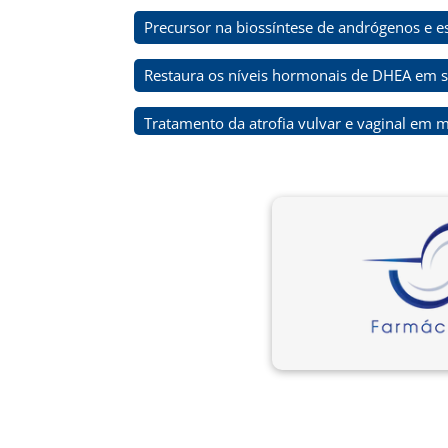
Precursor na biossíntese de andrógenos e e
Restaura os níveis hormonais de DHEA em s
Tratamento da atrofia vulvar e vaginal em