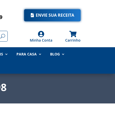
ENVIE SUA RECEITA
9


Minha Conta
Carrinho
IS
PARA CASA
BLOG
98