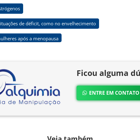
strógenos
ituações de déficit, como no envelhecimento
 mulheres após a menopausa
Ficou alguma dú
ENTRE EM CONTAT
Veja também