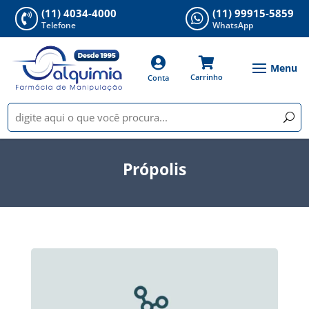
(11) 4034-4000
(11) 99915-5859


Telefone
WhatsApp


Carrinho
Conta
Própolis