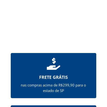
hipromelose (HPMCP), que...

FRETE GRÁTIS
nas compras acima de R$299,90 para o
estado de SP