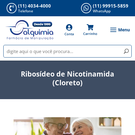
(11) 4034-4000
(11) 99915-5859


Telefone
WhatsApp


Carrinho
Conta
Ribosídeo de Nicotinamida
(Cloreto)