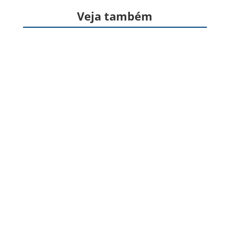
Veja também
Formas farmacêuticas sólidas, produzidas a
partir de gelatina, destinadas à veiculação de
um ou mais princípios ativos, geralmente para
administração pela via oral. Apresentam
formato cilíndrico e...