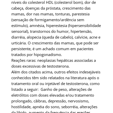
níveis do colesterol HDL (colesterol bom), dor de
cabeça, doenças da próstata, crescimento das
mamas, dor nas mamas, tonturas, parestesia
(sensação de formigamento/ardência sem
estímulo), amnésia, hiperestesia (hipersensibilidade
sensorial), transtornos do humor, hipertensão,
diarréia, alopecia (queda de cabelo), calvície, acne e
urticária. O crescimento das mamas, que pode ser
persistente, é um achado comum em pacientes
tratados por hipogonadismo.
Reações raras: neoplasias hepáticas associadas a
doses excessivas de testosterona.
Além dos citados acima, outros efeitos indesejáveis
conhecidos têm sido relatados na literatura após o
tratamento oral ou injetável de testosterona, como
listado a seguir: Ganho de peso, alterações de
eletrólitos com doses elevadas e/ou tratamento
prolongado, cãibras, depressão, nervosismo,
hostilidade, apnéia do sono, seborréia, alterações
da libido, aumento da frequência das ereções,