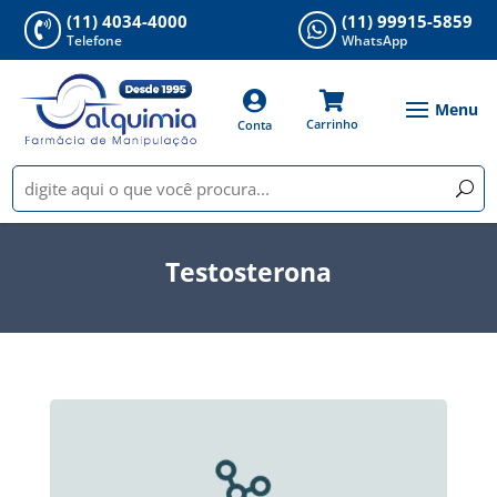
(11) 4034-4000
(11) 99915-5859


Telefone
WhatsApp


Carrinho
Conta
Testosterona