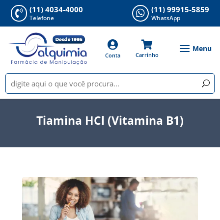
(11) 4034-4000
(11) 99915-5859


Telefone
WhatsApp


Carrinho
Conta
Tiamina HCl (Vitamina B1)