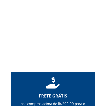
Formas farmacêuticas sólidas, produzidas a
partir de gelatina, destinadas à administração
de um ou mais princípios ativos pela via oral.
Possuem revestimento de ftalato de
hipromelose (HPMCP), que...

FRETE GRÁTIS
nas compras acima de R$299,90 para o