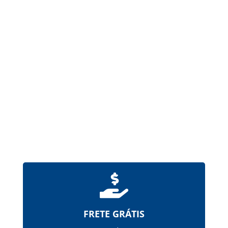
Formas farmacêuticas sólidas, produzidas a
partir de gelatina, destinadas à administração
de um ou mais princípios ativos pela via oral.
Possuem revestimento de ftalato de
hipromelose (HPMCP), que...

FRETE GRÁTIS