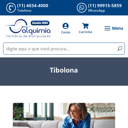
(11) 4034-4000
(11) 99915-5859


Telefone
WhatsApp


Carrinho
Conta
Tibolona