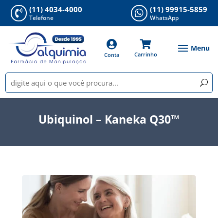
(11) 4034-4000
(11) 99915-5859


Telefone
WhatsApp


Carrinho
Conta
Ubiquinol – Kaneka Q30™