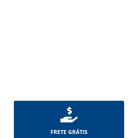
Formas farmacêuticas sólidas, produzidas a
partir de gelatina, destinadas à administração
de um ou mais princípios ativos pela via oral.
Possuem revestimento de ftalato de
hipromelose (HPMCP), que...

FRETE GRÁTIS