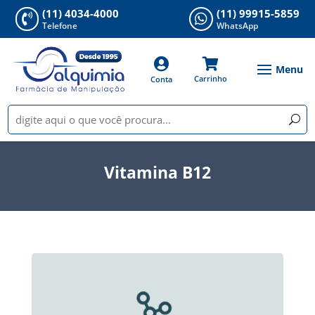
(11) 4034-4000
(11) 99915-5859


Telefone
WhatsApp


Carrinho
Conta
Vitamina B12